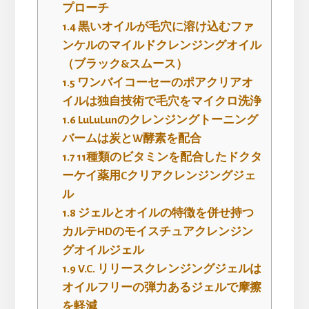
プローチ
1.4
黒いオイルが毛穴に溶け込むファ
ンケルのマイルドクレンジングオイル
（ブラック&スムース）
1.5
ワンバイコーセーのポアクリアオ
イルは独自技術で毛穴をマイクロ洗浄
1.6
LuLuLunのクレンジングトーニング
バームは炭とW酵素を配合
1.7
11種類のビタミンを配合したドクタ
ーケイ薬用Cクリアクレンジングジェ
ル
1.8
ジェルとオイルの特徴を併せ持つ
カルテHDのモイスチュアクレンジン
グオイルジェル
1.9
V.C. リリースクレンジングジェルは
オイルフリーの弾力あるジェルで摩擦
を軽減