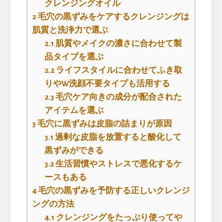
クレンジングオイル
2
毛穴の黒ずみをケアするクレンジングは
肌質と洗浄力で選ぶ
2.1
肌質やメイクの濃さに合わせて製
品タイプを選ぶ
2.2
ライフスタイルに合わせてふき取
りやW洗顔不要タイプも活用する
2.3
毛穴ケア向きの成分が配合された
アイテムを選ぶ
3
毛穴に黒ずみは皮脂の詰まりが原因
3.1
過剰な皮脂を放置すると酸化して
黒ずみができる
3.2
生活習慣やストレスで悪化するケ
ースもある
4
毛穴の黒ずみを予防する正しいクレンジ
ングの方法
4.1
クレンジングをたっぷり使ってや