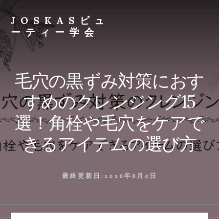
Skip
to
JOSKASビュ
content
ーティー学会
毛穴の黒ずみ対策におす
すめのクレンジング15
選！角栓や毛穴をケアで
きるアイテムの選び方
最終更新日:
2026年8月4日