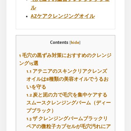
ル
AZケアクレンジングオイル
Contents
[
hide
]
1
毛穴の黒ずみ対策におすすめのクレンジ
ング15選
1.1
アテニアのスキンクリアクレンズ
オイルは8種類の美容オイルでうるお
いを守る
1.2
炭と泥の力で毛穴を集中ケアする
スムースクレンジングバーム（ディー
プブラック）
1.3
ザ クレンジングバームブラックリ
ペアの微粒子カプセルが毛穴汚れにア