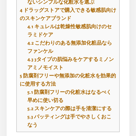
ないシンプルな化粧水を選ぶ
4
ドラッグストアで購入できる敏感肌向け
のスキンケアブランド
4.1
キュレルは乾燥性敏感肌向けのセ
ラミドケア
4.2
こだわりのある無添加化粧品なら
ファンケル
4.3
3タイプの肌悩みをケアするミノン
アミノモイスト
5
防腐剤フリーや無添加の化粧水を効果的
に使用する方法
5.1
防腐剤フリーの化粧水はなるべく
早めに使い切る
5.2
スキンケアの際は手を清潔にする
5.3
パッティングは手でやさしくおこ
なう