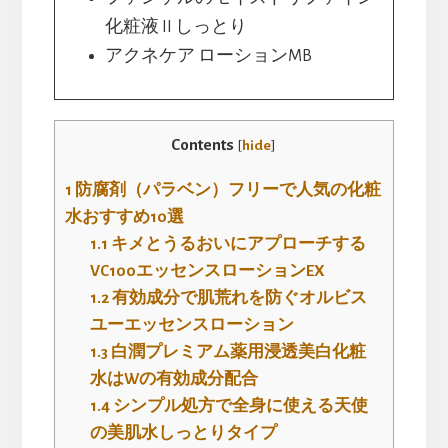
化粧液 II しっとり
アクネケア ローションMB
Contents
[
hide
]
1
防腐剤（パラベン）フリーで人気の化粧
水おすすめ10選
1.1
キメとうるおいにアプローチする
VC100エッセンスローションEX
1.2
有効成分で肌荒れを防ぐオルビス
ユーエッセンスローション
1.3
白潤プレミアム薬用浸透美白化粧
水はWの有効成分配合
1.4
シンプル処方で全身に使える天使
の美肌水しっとりタイプ