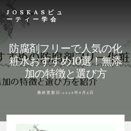
Skip
to
JOSKASビュ
content
ーティー学会
防腐剤フリーで人気の化
粧水おすすめ10選！無添
加の特徴と選び方
最終更新日:
2026年8月4日