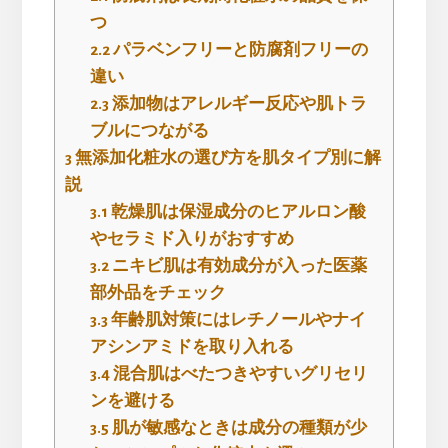
つ
2.2
パラベンフリーと防腐剤フリーの
違い
2.3
添加物はアレルギー反応や肌トラ
ブルにつながる
3
無添加化粧水の選び方を肌タイプ別に解
説
3.1
乾燥肌は保湿成分のヒアルロン酸
やセラミド入りがおすすめ
3.2
ニキビ肌は有効成分が入った医薬
部外品をチェック
3.3
年齢肌対策にはレチノールやナイ
アシンアミドを取り入れる
3.4
混合肌はべたつきやすいグリセリ
ンを避ける
3.5
肌が敏感なときは成分の種類が少