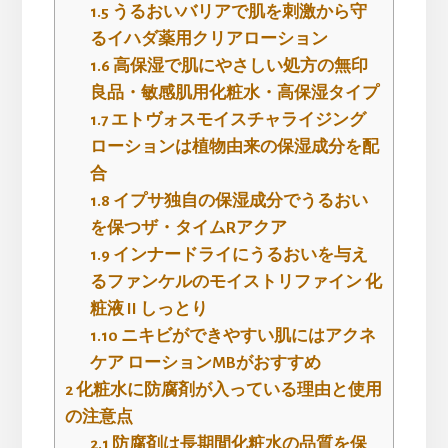
1.5
うるおいバリアで肌を刺激から守
るイハダ薬用クリアローション
1.6
高保湿で肌にやさしい処方の無印
良品・敏感肌用化粧水・高保湿タイプ
1.7
エトヴォスモイスチャライジング
ローションは植物由来の保湿成分を配
合
1.8
イプサ独自の保湿成分でうるおい
を保つザ・タイムRアクア
1.9
インナードライにうるおいを与え
るファンケルのモイストリファイン 化
粧液 II しっとり
1.10
ニキビができやすい肌にはアクネ
ケア ローションMBがおすすめ
2
化粧水に防腐剤が入っている理由と使用
の注意点
2.1
防腐剤は長期間化粧水の品質を保